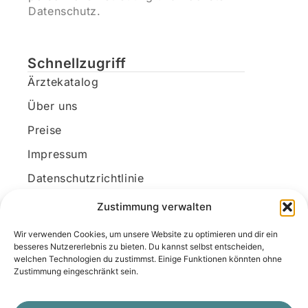
Datenschutz.
Schnellzugriff
Ärztekatalog
Über uns
Preise
Impressum
Datenschutzrichtlinie
Kundenkonto
Zustimmung verwalten
Wir verwenden Cookies, um unsere Website zu optimieren und dir ein
Unsere Kontaktdaten
besseres Nutzererlebnis zu bieten. Du kannst selbst entscheiden,
welchen Technologien du zustimmst. Einige Funktionen könnten ohne
E-Mail:
kontakt@docanonym.com
Zustimmung eingeschränkt sein.
Telefon:
+43 660 19 59 444
Adresse:
Bräuhausstraße 21, 4810 Gmunden