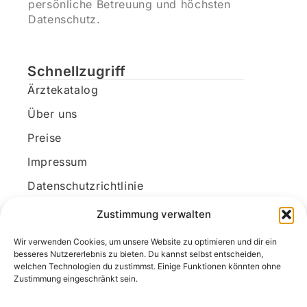
persönliche Betreuung und höchsten
Datenschutz.
Schnellzugriff
Ärztekatalog
Über uns
Preise
Impressum
Datenschutzrichtlinie
Kundenkonto
Zustimmung verwalten
Wir verwenden Cookies, um unsere Website zu optimieren und dir ein
Unsere Kontaktdaten
besseres Nutzererlebnis zu bieten. Du kannst selbst entscheiden,
welchen Technologien du zustimmst. Einige Funktionen könnten ohne
E-Mail:
kontakt@docanonym.com
Zustimmung eingeschränkt sein.
Telefon:
+43 660 19 59 444