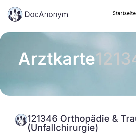
Startseite
Arztkarte
1213
121346 Orthopädie & Tr
(Unfallchirurgie)