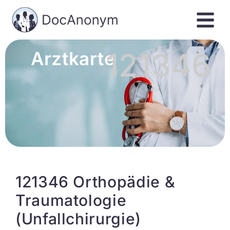
121346
Arztkarte
121346 Orthopädie &
Traumatologie
(Unfallchirurgie)