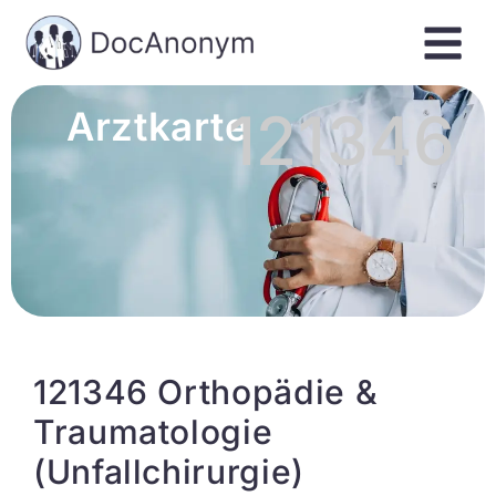
121346
Arztkarte
121346 Orthopädie &
Traumatologie
(Unfallchirurgie)