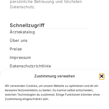
persönliche Betreuung und höchsten
Datenschutz.
Schnellzugriff
Ärztekatalog
Über uns
Preise
Impressum
Datenschutzrichtlinie
Kundenkonto
Zustimmung verwalten
Wir verwenden Cookies, um unsere Website zu optimieren und dir ein
Unsere Kontaktdaten
besseres Nutzererlebnis zu bieten. Du kannst selbst entscheiden,
welchen Technologien du zustimmst. Einige Funktionen könnten ohne
E-Mail:
kontakt@docanonym.com
Zustimmung eingeschränkt sein.
Telefon:
+43 660 19 59 444