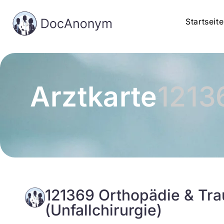
Startseite
Arztkarte
1213
121369 Orthopädie & Tr
(Unfallchirurgie)