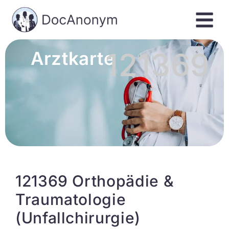
121369
Arztkarte
121369 Orthopädie &
Traumatologie
(Unfallchirurgie)