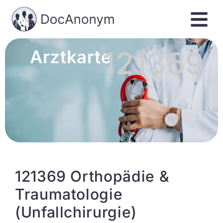
121369
Arztkarte
121369 Orthopädie &
Traumatologie
(Unfallchirurgie)