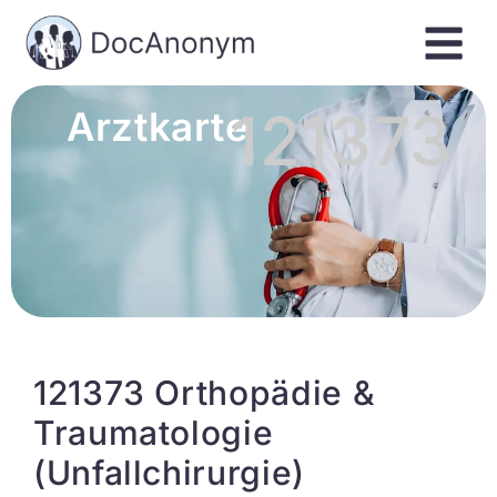
121373
Arztkarte
121373 Orthopädie &
Traumatologie
(Unfallchirurgie)