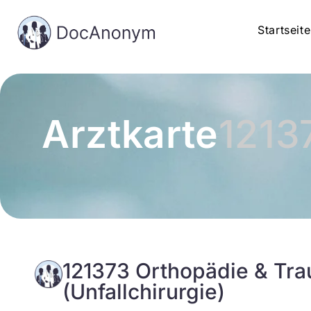
Startseite
Arztkarte
1213
121373 Orthopädie & Tra
(Unfallchirurgie)