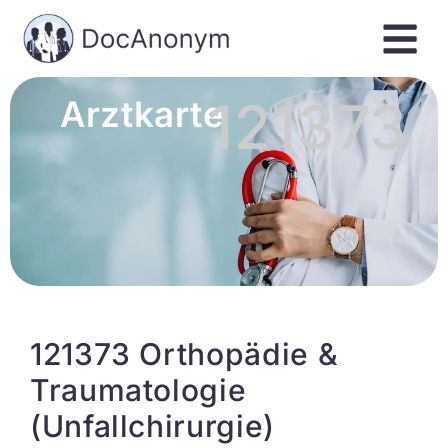
121373
Arztkarte
121373 Orthopädie &
Traumatologie
(Unfallchirurgie)