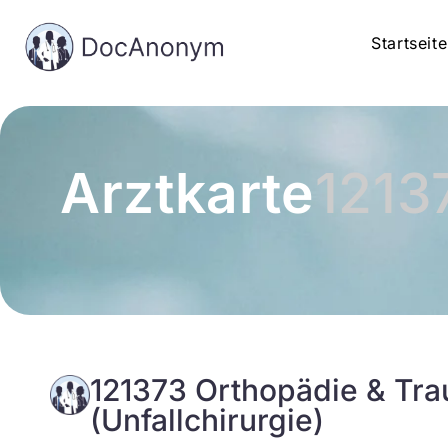
Startseite
Arztkarte
1213
121373 Orthopädie & Tra
(Unfallchirurgie)