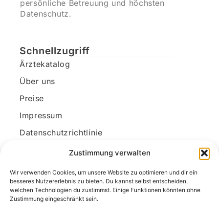
persönliche Betreuung und höchsten
Datenschutz.
Schnellzugriff
Ärztekatalog
Über uns
Preise
Impressum
Datenschutzrichtlinie
Kundenkonto
Zustimmung verwalten
Wir verwenden Cookies, um unsere Website zu optimieren und dir ein
Unsere Kontaktdaten
besseres Nutzererlebnis zu bieten. Du kannst selbst entscheiden,
welchen Technologien du zustimmst. Einige Funktionen könnten ohne
E-Mail:
kontakt@docanonym.com
Zustimmung eingeschränkt sein.
Telefon:
+43 660 19 59 444