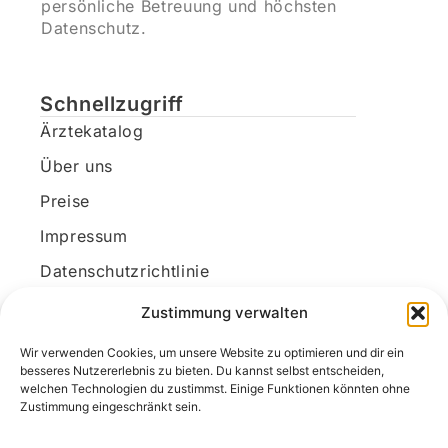
persönliche Betreuung und höchsten
Datenschutz.
Schnellzugriff
Ärztekatalog
Über uns
Preise
Impressum
Datenschutzrichtlinie
Kundenkonto
Zustimmung verwalten
Wir verwenden Cookies, um unsere Website zu optimieren und dir ein
Unsere Kontaktdaten
besseres Nutzererlebnis zu bieten. Du kannst selbst entscheiden,
welchen Technologien du zustimmst. Einige Funktionen könnten ohne
E-Mail:
kontakt@docanonym.com
Zustimmung eingeschränkt sein.
Telefon:
+43 660 19 59 444