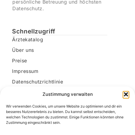
persönliche Betreuung und höchsten
Datenschutz.
Schnellzugriff
Ärztekatalog
Über uns
Preise
Impressum
Datenschutzrichtlinie
Kundenkonto
Zustimmung verwalten
Wir verwenden Cookies, um unsere Website zu optimieren und dir ein
Unsere Kontaktdaten
besseres Nutzererlebnis zu bieten. Du kannst selbst entscheiden,
welchen Technologien du zustimmst. Einige Funktionen könnten ohne
E-Mail:
kontakt@docanonym.com
Zustimmung eingeschränkt sein.
Telefon:
+43 660 19 59 444