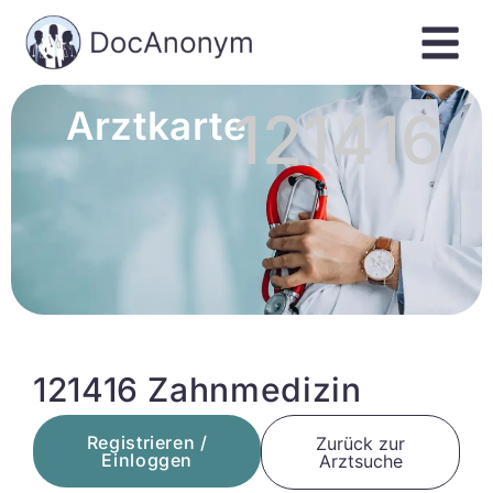
121416
Arztkarte
121416 Zahnmedizin
Registrieren /
Zurück zur
Einloggen
Arztsuche