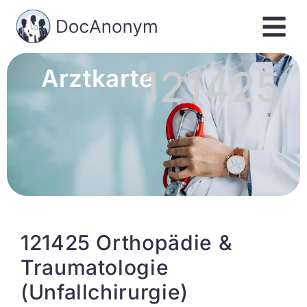
121425
Arztkarte
121425 Orthopädie &
Traumatologie
(Unfallchirurgie)