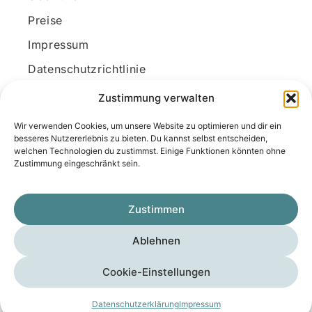
Preise
Impressum
Datenschutzrichtlinie
Kundenkonto
Zustimmung verwalten
Wir verwenden Cookies, um unsere Website zu optimieren und dir ein
Unsere Kontaktdaten
besseres Nutzererlebnis zu bieten. Du kannst selbst entscheiden,
welchen Technologien du zustimmst. Einige Funktionen könnten ohne
E-Mail:
kontakt@docanonym.com
Zustimmung eingeschränkt sein.
Telefon:
+43 660 19 59 444
Adresse:
Bräuhausstraße 21, 4810 Gmunden
Zustimmen
am Traunsee, Österreich
Ablehnen
Copyright © 2025 Medicus-Transfer KG
Cookie-Einstellungen
Impressum
Datenschutzerklärung
AGB
Datenschutzerklärung
Impressum