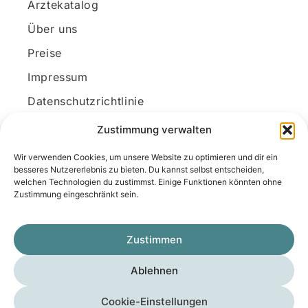
Ärztekatalog
Über uns
Preise
Impressum
Datenschutzrichtlinie
Kundenkonto
Zustimmung verwalten
Wir verwenden Cookies, um unsere Website zu optimieren und dir ein
Unsere Kontaktdaten
besseres Nutzererlebnis zu bieten. Du kannst selbst entscheiden,
welchen Technologien du zustimmst. Einige Funktionen könnten ohne
E-Mail:
kontakt@docanonym.com
Zustimmung eingeschränkt sein.
Telefon:
+43 660 19 59 444
Adresse:
Bräuhausstraße 21, 4810 Gmunden
Zustimmen
am Traunsee, Österreich
Ablehnen
Copyright © 2025 Medicus-Transfer KG
Cookie-Einstellungen