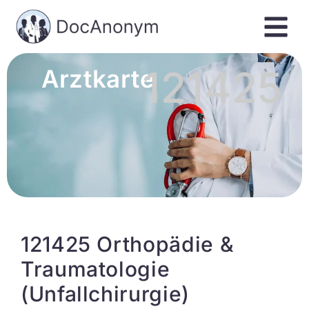
121425
Arztkarte
121425 Orthopädie &
Traumatologie
(Unfallchirurgie)