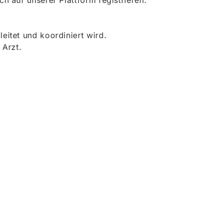
 auf unserer Plattform registrieren.
itet und koordiniert wird.
 Arzt.