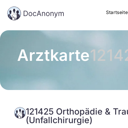
Startseite
Arztkarte
1214
121425 Orthopädie & Tra
(Unfallchirurgie)