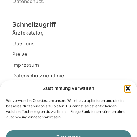
Datenschutz.
Schnellzugriff
Ärztekatalog
Über uns
Preise
Impressum
Datenschutzrichtlinie
Kundenkonto
Zustimmung verwalten
Wir verwenden Cookies, um unsere Website zu optimieren und dir ein
Unsere Kontaktdaten
besseres Nutzererlebnis zu bieten. Du kannst selbst entscheiden,
welchen Technologien du zustimmst. Einige Funktionen könnten ohne
E-Mail:
kontakt@docanonym.com
Zustimmung eingeschränkt sein.
Telefon:
+43 660 19 59 444
Adresse:
Bräuhausstraße 21, 4810 Gmunden