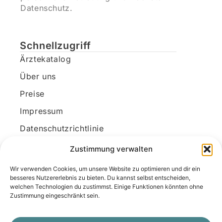
Datenschutz.
Schnellzugriff
Ärztekatalog
Über uns
Preise
Impressum
Datenschutzrichtlinie
Kundenkonto
Zustimmung verwalten
Wir verwenden Cookies, um unsere Website zu optimieren und dir ein
Unsere Kontaktdaten
besseres Nutzererlebnis zu bieten. Du kannst selbst entscheiden,
welchen Technologien du zustimmst. Einige Funktionen könnten ohne
E-Mail:
kontakt@docanonym.com
Zustimmung eingeschränkt sein.
Telefon:
+43 660 19 59 444
Adresse:
Bräuhausstraße 21, 4810 Gmunden