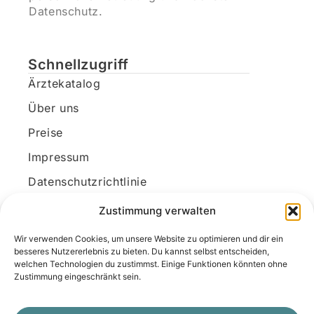
Datenschutz.
Schnellzugriff
Ärztekatalog
Über uns
Preise
Impressum
Datenschutzrichtlinie
Kundenkonto
Zustimmung verwalten
Wir verwenden Cookies, um unsere Website zu optimieren und dir ein
Unsere Kontaktdaten
besseres Nutzererlebnis zu bieten. Du kannst selbst entscheiden,
welchen Technologien du zustimmst. Einige Funktionen könnten ohne
E-Mail:
kontakt@docanonym.com
Zustimmung eingeschränkt sein.
Telefon:
+43 660 19 59 444
Adresse:
Bräuhausstraße 21, 4810 Gmunden