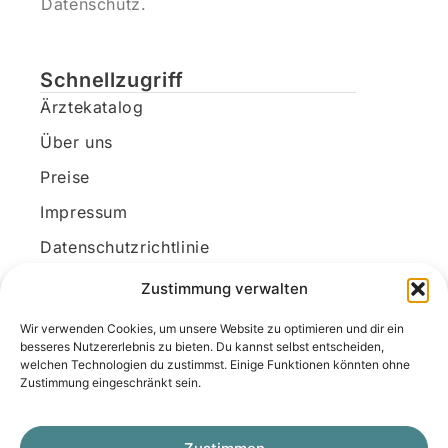
Datenschutz.
Schnellzugriff
Ärztekatalog
Über uns
Preise
Impressum
Datenschutzrichtlinie
Kundenkonto
Zustimmung verwalten
Wir verwenden Cookies, um unsere Website zu optimieren und dir ein
Unsere Kontaktdaten
besseres Nutzererlebnis zu bieten. Du kannst selbst entscheiden,
welchen Technologien du zustimmst. Einige Funktionen könnten ohne
E-Mail:
kontakt@docanonym.com
Zustimmung eingeschränkt sein.
Telefon:
+43 660 19 59 444
Adresse:
Bräuhausstraße 21, 4810 Gmunden