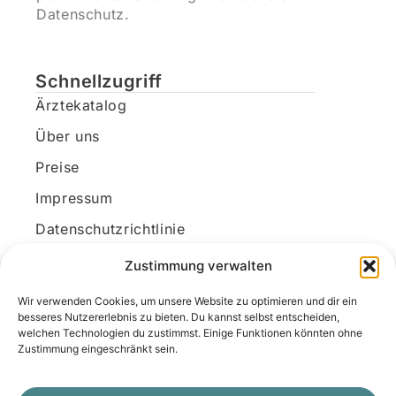
Datenschutz.
Schnellzugriff
Ärztekatalog
Über uns
Preise
Impressum
Datenschutzrichtlinie
Kundenkonto
Zustimmung verwalten
Wir verwenden Cookies, um unsere Website zu optimieren und dir ein
Unsere Kontaktdaten
besseres Nutzererlebnis zu bieten. Du kannst selbst entscheiden,
welchen Technologien du zustimmst. Einige Funktionen könnten ohne
E-Mail:
kontakt@docanonym.com
Zustimmung eingeschränkt sein.
Telefon:
+43 660 19 59 444
Adresse:
Bräuhausstraße 21, 4810 Gmunden