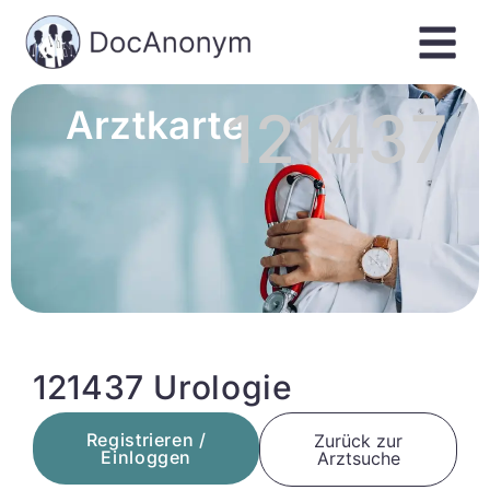
121437
Arztkarte
121437 Urologie
Registrieren /
Zurück zur
Einloggen
Arztsuche