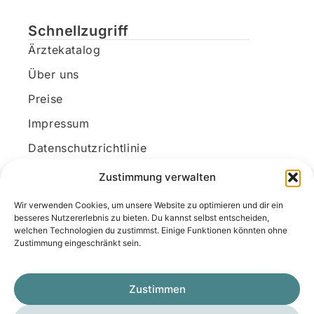
Schnellzugriff
Ärztekatalog
Über uns
Preise
Impressum
Datenschutzrichtlinie
Kundenkonto
Zustimmung verwalten
Wir verwenden Cookies, um unsere Website zu optimieren und dir ein
Unsere Kontaktdaten
besseres Nutzererlebnis zu bieten. Du kannst selbst entscheiden,
welchen Technologien du zustimmst. Einige Funktionen könnten ohne
E-Mail:
kontakt@docanonym.com
Zustimmung eingeschränkt sein.
Telefon:
+43 660 19 59 444
Adresse:
Bräuhausstraße 21, 4810 Gmunden
Zustimmen
am Traunsee, Österreich