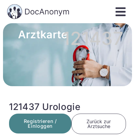
121437
Arztkarte
121437 Urologie
Registrieren /
Zurück zur
Einloggen
Arztsuche