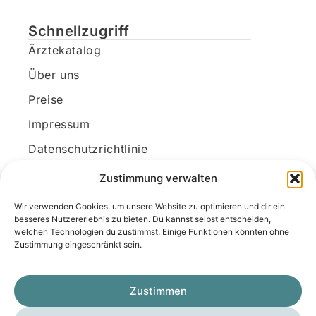
Schnellzugriff
Ärztekatalog
Über uns
Preise
Impressum
Datenschutzrichtlinie
Kundenkonto
Zustimmung verwalten
Wir verwenden Cookies, um unsere Website zu optimieren und dir ein
Unsere Kontaktdaten
besseres Nutzererlebnis zu bieten. Du kannst selbst entscheiden,
welchen Technologien du zustimmst. Einige Funktionen könnten ohne
E-Mail:
kontakt@docanonym.com
Zustimmung eingeschränkt sein.
Telefon:
+43 660 19 59 444
Adresse:
Bräuhausstraße 21, 4810 Gmunden
Zustimmen
am Traunsee, Österreich