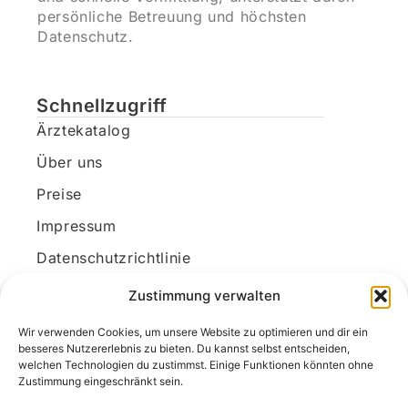
persönliche Betreuung und höchsten
Datenschutz.
Schnellzugriff
Ärztekatalog
Über uns
Preise
Impressum
Datenschutzrichtlinie
Kundenkonto
Zustimmung verwalten
Wir verwenden Cookies, um unsere Website zu optimieren und dir ein
Unsere Kontaktdaten
besseres Nutzererlebnis zu bieten. Du kannst selbst entscheiden,
welchen Technologien du zustimmst. Einige Funktionen könnten ohne
E-Mail:
kontakt@docanonym.com
Zustimmung eingeschränkt sein.
Telefon:
+43 660 19 59 444