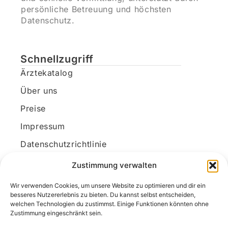
persönliche Betreuung und höchsten
Datenschutz.
Schnellzugriff
Ärztekatalog
Über uns
Preise
Impressum
Datenschutzrichtlinie
Kundenkonto
Zustimmung verwalten
Wir verwenden Cookies, um unsere Website zu optimieren und dir ein
Unsere Kontaktdaten
besseres Nutzererlebnis zu bieten. Du kannst selbst entscheiden,
welchen Technologien du zustimmst. Einige Funktionen könnten ohne
E-Mail:
kontakt@docanonym.com
Zustimmung eingeschränkt sein.
Telefon:
+43 660 19 59 444