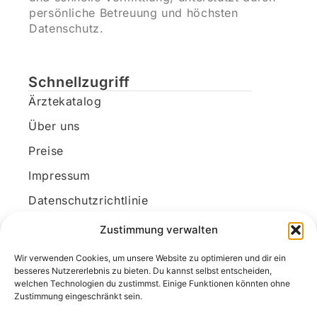
persönliche Betreuung und höchsten
Datenschutz.
Schnellzugriff
Ärztekatalog
Über uns
Preise
Impressum
Datenschutzrichtlinie
Kundenkonto
Zustimmung verwalten
Wir verwenden Cookies, um unsere Website zu optimieren und dir ein
Unsere Kontaktdaten
besseres Nutzererlebnis zu bieten. Du kannst selbst entscheiden,
welchen Technologien du zustimmst. Einige Funktionen könnten ohne
E-Mail:
kontakt@docanonym.com
Zustimmung eingeschränkt sein.
Telefon:
+43 660 19 59 444