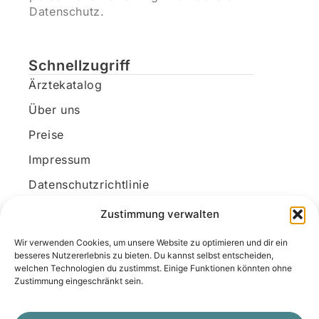
Datenschutz.
Schnellzugriff
Ärztekatalog
Über uns
Preise
Impressum
Datenschutzrichtlinie
Kundenkonto
Zustimmung verwalten
Wir verwenden Cookies, um unsere Website zu optimieren und dir ein
Unsere Kontaktdaten
besseres Nutzererlebnis zu bieten. Du kannst selbst entscheiden,
welchen Technologien du zustimmst. Einige Funktionen könnten ohne
E-Mail:
kontakt@docanonym.com
Zustimmung eingeschränkt sein.
Telefon:
+43 660 19 59 444
Adresse:
Bräuhausstraße 21, 4810 Gmunden