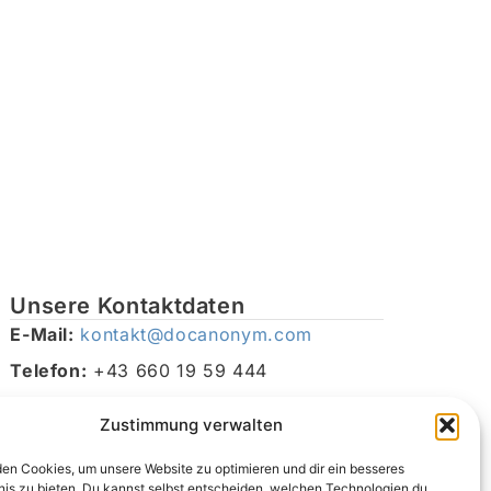
Unsere Kontaktdaten
E-Mail:
kontakt@docanonym.com
Telefon:
+43 660 19 59 444
Adresse:
Bräuhausstraße 21, 4810 Gmunden am
Zustimmung verwalten
Traunsee, Österreich
en Cookies, um unsere Website zu optimieren und dir ein besseres
nis zu bieten. Du kannst selbst entscheiden, welchen Technologien du