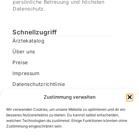
persönliche Betreuung und höchsten
Datenschutz.
Schnellzugriff
Ärztekatalog
Über uns
Preise
Impressum
Datenschutzrichtlinie
Kundenkonto
Zustimmung verwalten
Wir verwenden Cookies, um unsere Website zu optimieren und dir ein
Unsere Kontaktdaten
besseres Nutzererlebnis zu bieten. Du kannst selbst entscheiden,
welchen Technologien du zustimmst. Einige Funktionen könnten ohne
E-Mail:
kontakt@docanonym.com
Zustimmung eingeschränkt sein.
Telefon:
+43 660 19 59 444