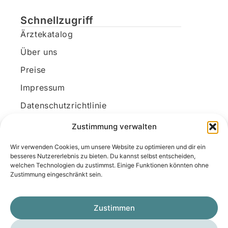
Schnellzugriff
Ärztekatalog
Über uns
Preise
Impressum
Datenschutzrichtlinie
Kundenkonto
Zustimmung verwalten
Wir verwenden Cookies, um unsere Website zu optimieren und dir ein
Unsere Kontaktdaten
besseres Nutzererlebnis zu bieten. Du kannst selbst entscheiden,
welchen Technologien du zustimmst. Einige Funktionen könnten ohne
E-Mail:
kontakt@docanonym.com
Zustimmung eingeschränkt sein.
Telefon:
+43 660 19 59 444
Adresse:
Bräuhausstraße 21, 4810 Gmunden
Zustimmen
am Traunsee, Österreich