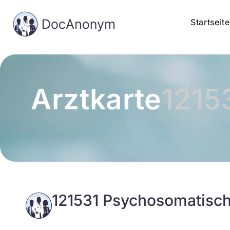
Startseite
Arztkarte
1215
121531 Psychosomatisc