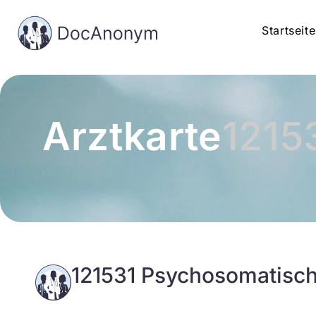
Startseite
Arztkarte
1215
121531 Psychosomatisc