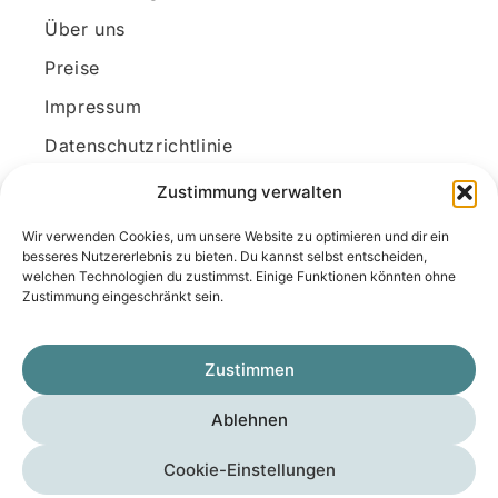
Über uns
Preise
Impressum
Datenschutzrichtlinie
Kundenkonto
Zustimmung verwalten
Wir verwenden Cookies, um unsere Website zu optimieren und dir ein
Unsere Kontaktdaten
besseres Nutzererlebnis zu bieten. Du kannst selbst entscheiden,
welchen Technologien du zustimmst. Einige Funktionen könnten ohne
E-Mail:
kontakt@docanonym.com
Zustimmung eingeschränkt sein.
Telefon:
+43 660 19 59 444
Adresse:
Bräuhausstraße 21, 4810 Gmunden
Zustimmen
am Traunsee, Österreich
Ablehnen
Copyright © 2025 Medicus-Transfer KG
Cookie-Einstellungen
Impressum
Datenschutzerklärung
AGB