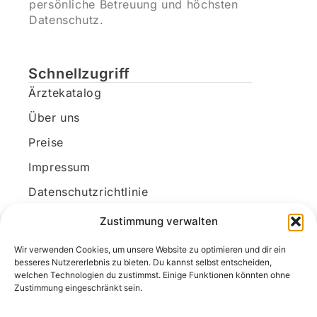
persönliche Betreuung und höchsten
Datenschutz.
Schnellzugriff
Ärztekatalog
Über uns
Preise
Impressum
Datenschutzrichtlinie
Kundenkonto
Zustimmung verwalten
Wir verwenden Cookies, um unsere Website zu optimieren und dir ein
Unsere Kontaktdaten
besseres Nutzererlebnis zu bieten. Du kannst selbst entscheiden,
welchen Technologien du zustimmst. Einige Funktionen könnten ohne
E-Mail:
kontakt@docanonym.com
Zustimmung eingeschränkt sein.
Telefon:
+43 660 19 59 444