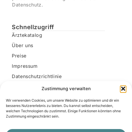
Datenschutz.
Schnellzugriff
Ärztekatalog
Über uns
Preise
Impressum
Datenschutzrichtlinie
Kundenkonto
Zustimmung verwalten
Wir verwenden Cookies, um unsere Website zu optimieren und dir ein
Unsere Kontaktdaten
besseres Nutzererlebnis zu bieten. Du kannst selbst entscheiden,
welchen Technologien du zustimmst. Einige Funktionen könnten ohne
E-Mail:
kontakt@docanonym.com
Zustimmung eingeschränkt sein.
Telefon:
+43 660 19 59 444
Adresse:
Bräuhausstraße 21, 4810 Gmunden