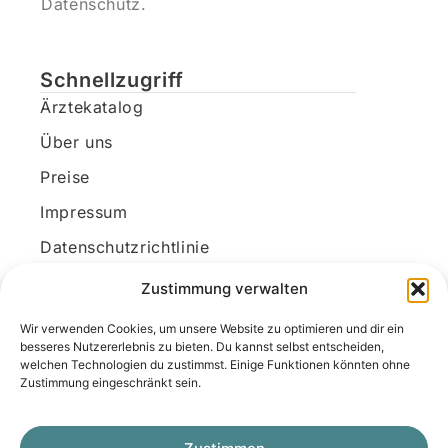
Datenschutz.
Schnellzugriff
Ärztekatalog
Über uns
Preise
Impressum
Datenschutzrichtlinie
Kundenkonto
Zustimmung verwalten
Wir verwenden Cookies, um unsere Website zu optimieren und dir ein
Unsere Kontaktdaten
besseres Nutzererlebnis zu bieten. Du kannst selbst entscheiden,
welchen Technologien du zustimmst. Einige Funktionen könnten ohne
E-Mail:
kontakt@docanonym.com
Zustimmung eingeschränkt sein.
Telefon:
+43 660 19 59 444
Adresse:
Bräuhausstraße 21, 4810 Gmunden