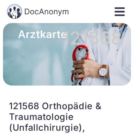
121568
Arztkarte
121568 Orthopädie &
Traumatologie
(Unfallchirurgie),