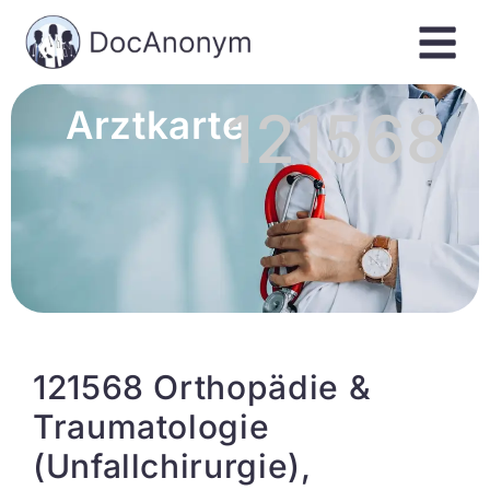
121568
Arztkarte
121568 Orthopädie &
Traumatologie
(Unfallchirurgie),