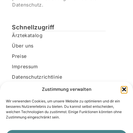
Datenschutz.
Schnellzugriff
Ärztekatalog
Über uns
Preise
Impressum
Datenschutzrichtlinie
Kundenkonto
Zustimmung verwalten
Wir verwenden Cookies, um unsere Website zu optimieren und dir ein
Unsere Kontaktdaten
besseres Nutzererlebnis zu bieten. Du kannst selbst entscheiden,
welchen Technologien du zustimmst. Einige Funktionen könnten ohne
E-Mail:
kontakt@docanonym.com
Zustimmung eingeschränkt sein.
Telefon:
+43 660 19 59 444
Adresse:
Bräuhausstraße 21, 4810 Gmunden