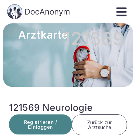
121569
Arztkarte
121569 Neurologie
Registrieren /
Zurück zur
Einloggen
Arztsuche