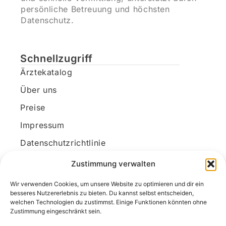
persönliche Betreuung und höchsten
Datenschutz.
Schnellzugriff
Ärztekatalog
Über uns
Preise
Impressum
Datenschutzrichtlinie
Kundenkonto
Zustimmung verwalten
Wir verwenden Cookies, um unsere Website zu optimieren und dir ein
Unsere Kontaktdaten
besseres Nutzererlebnis zu bieten. Du kannst selbst entscheiden,
welchen Technologien du zustimmst. Einige Funktionen könnten ohne
E-Mail:
kontakt@docanonym.com
Zustimmung eingeschränkt sein.
Telefon:
+43 660 19 59 444