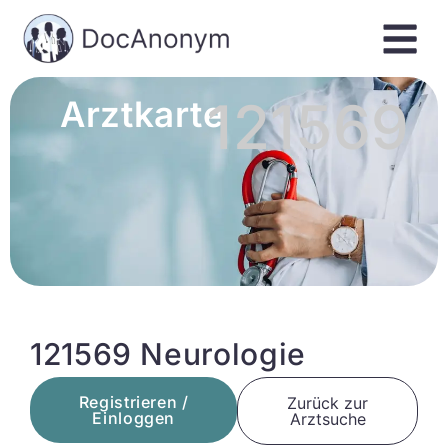
121569
Arztkarte
121569 Neurologie
Registrieren /
Zurück zur
Einloggen
Arztsuche