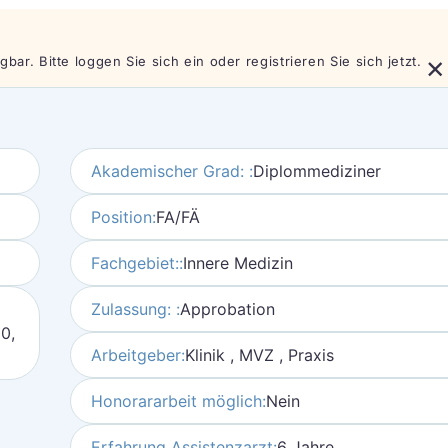
×
bar. Bitte loggen Sie sich ein oder registrieren Sie sich jetzt.
Akademischer Grad: :
Diplommediziner
Position:
FA/FÄ
Fachgebiet::
Innere Medizin
Zulassung: :
Approbation
50,
Arbeitgeber:
Klinik , MVZ , Praxis
Honorararbeit möglich:
Nein
Erfahrung Assistenzarzt:
6 Jahre