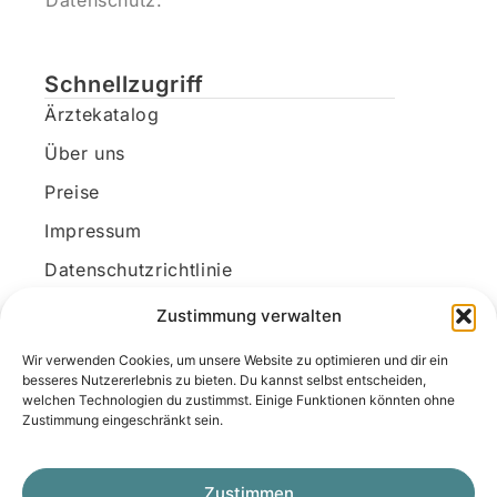
Datenschutz.
Schnellzugriff
Ärztekatalog
Über uns
Preise
Impressum
Datenschutzrichtlinie
Kundenkonto
Zustimmung verwalten
Wir verwenden Cookies, um unsere Website zu optimieren und dir ein
Unsere Kontaktdaten
besseres Nutzererlebnis zu bieten. Du kannst selbst entscheiden,
welchen Technologien du zustimmst. Einige Funktionen könnten ohne
E-Mail:
kontakt@docanonym.com
Zustimmung eingeschränkt sein.
Telefon:
+43 660 19 59 444
Adresse:
Bräuhausstraße 21, 4810 Gmunden
Zustimmen