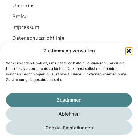
Über uns
Preise
Impressum
Datenschutzrichtlinie
Kundenkonto
Zustimmung verwalten
Wir verwenden Cookies, um unsere Website zu optimieren und dir ein
Unsere Kontaktdaten
besseres Nutzererlebnis zu bieten. Du kannst selbst entscheiden,
welchen Technologien du zustimmst. Einige Funktionen könnten ohne
E-Mail:
kontakt@docanonym.com
Zustimmung eingeschränkt sein.
Telefon:
+43 660 19 59 444
Adresse:
Bräuhausstraße 21, 4810 Gmunden
Zustimmen
am Traunsee, Österreich
Ablehnen
Copyright © 2025 Medicus-Transfer KG
Cookie-Einstellungen
Impressum
Datenschutzerklärung
AGB