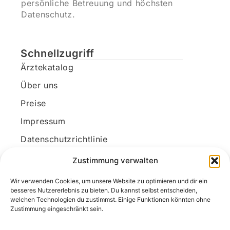
persönliche Betreuung und höchsten
Datenschutz.
Schnellzugriff
Ärztekatalog
Über uns
Preise
Impressum
Datenschutzrichtlinie
Kundenkonto
Zustimmung verwalten
Wir verwenden Cookies, um unsere Website zu optimieren und dir ein
Unsere Kontaktdaten
besseres Nutzererlebnis zu bieten. Du kannst selbst entscheiden,
welchen Technologien du zustimmst. Einige Funktionen könnten ohne
E-Mail:
kontakt@docanonym.com
Zustimmung eingeschränkt sein.
Telefon:
+43 660 19 59 444