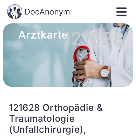
121628
Arztkarte
121628 Orthopädie &
Traumatologie
(Unfallchirurgie),