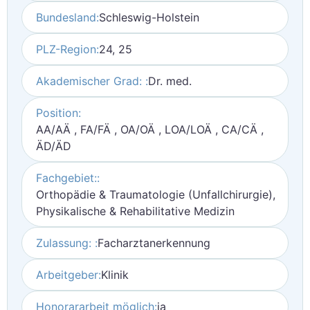
Bundesland:
Schleswig-Holstein
PLZ-Region:
24, 25
Akademischer Grad: :
Dr. med.
Position:
AA/AÄ , FA/FÄ , OA/OÄ , LOA/LOÄ , CA/CÄ ,
ÄD/ÄD
Fachgebiet::
Orthopädie & Traumatologie (Unfallchirurgie),
Physikalische & Rehabilitative Medizin
Zulassung: :
Facharztanerkennung
Arbeitgeber:
Klinik
Honorararbeit möglich:
ja