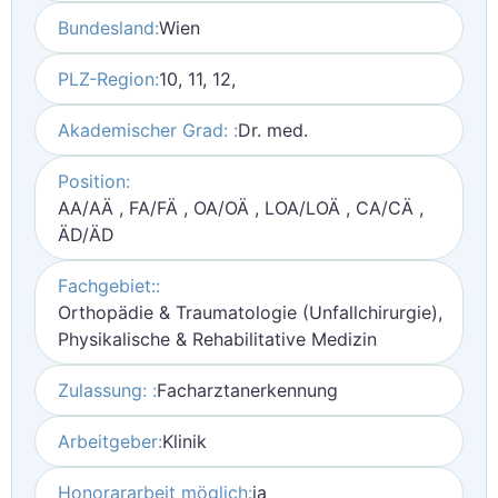
Bundesland:
Wien
PLZ-Region:
10, 11, 12,
Akademischer Grad: :
Dr. med.
Position:
AA/AÄ , FA/FÄ , OA/OÄ , LOA/LOÄ , CA/CÄ ,
ÄD/ÄD
Fachgebiet::
Orthopädie & Traumatologie (Unfallchirurgie),
Physikalische & Rehabilitative Medizin
Zulassung: :
Facharztanerkennung
Arbeitgeber:
Klinik
Honorararbeit möglich:
ja