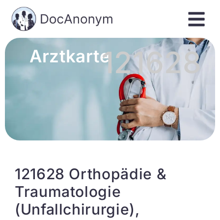
121628
Arztkarte
121628 Orthopädie &
Traumatologie
(Unfallchirurgie),